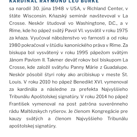
KARDINÁL RAYMOND LEO BURKE
sa narodil 30. júna 1948 v USA, v Richland Center, v
štáte Wisconsin. Kňazský seminár navštevoval v La
Crosse. Neskôr študoval vo Washingtone, D.C., a v
Ríme, kde ho pápež svätý Pavol VI. vysvätil v roku 1975
za kňaza. Vyučoval náboženstvo vo farnosti a od roku
1980 pokračoval v štúdiu kanonického práva v Ríme. Za
biskupa bol vysvätený v roku 1995 pápežom svätým
Jánom Pavlom II. Takmer deväť rokov bol biskupom La
Crosse, kde založil svätyňu Panny Márie z Guadalupe.
Neskôr pôsobil štyri roky ako arcibiskup v meste St.
Louis. V roku 2010 ho pápež Benedikt XVI. vymenoval
za kardinála a následne za prefekta Najvyššieho
Tribunálu Apoštolskej signatúry. V roku 2014 ho pápež
František vymenoval na post patróna suverénneho
rádu Maltézskych rytierov. Je členom Kongregácie pre
kauzy svätých a členom Najvyššieho Tribunálu
apoštolskej signatúry.